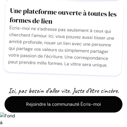
Une plateforme ouverte à toutes les
formes de lien
Écris-moi ne s’adresse pas seulement à ceux qui
cherchent l’amour. Ici, vous pouvez aussi tisser une
amitié profonde, nouer un lien avec une personne
qui partage vos valeurs ou simplement partager
votre passion de l’écriture. Une correspondance
peut prendre mille formes. La vôtre sera unique.
Ici, pas besoin d’aller vite. Juste d’être sincère.
Rejoindre la communauté Écris-moi