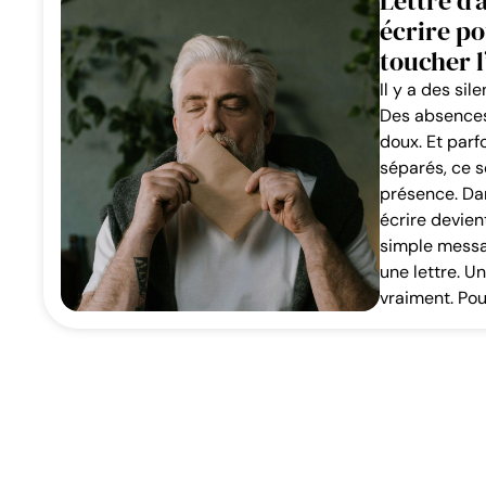
Lettre d
écrire p
toucher l
Il y a des sil
Des absences
doux. Et parf
séparés, ce s
présence. Dan
écrire devient
simple messa
une lettre. U
vraiment. Pou