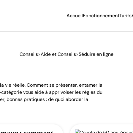
Accueil
Fonctionnement
Tarifs
Aide et Conseils
Séduire en ligne
Construire une relation
Conseils
>
Aide et Conseils
>
Séduire en ligne
Après le divorce
Écriture
a vie réelle. Comment se présenter, entamer la
catégorie vous aide à apprivoiser les règles du
er, bonnes pratiques : de quoi aborder la