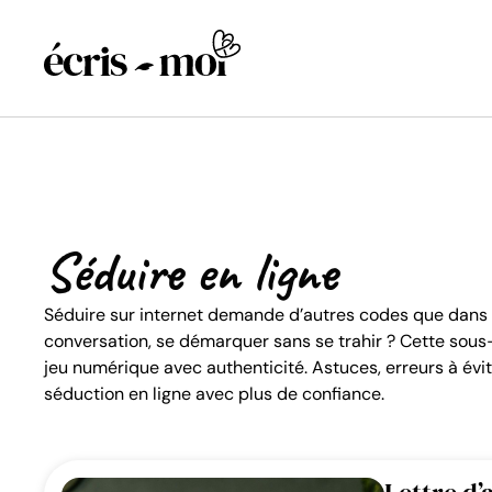
Site de Rencontre
Par tranche d’âge
Par intention
Comparatifs & Classements
Séduire en ligne
Actualité
Émissions & société
Séduire sur internet demande d’autres codes que dans l
conversation, se démarquer sans se trahir ? Cette sous-
jeu numérique avec authenticité. Astuces, erreurs à évit
séduction en ligne avec plus de confiance.