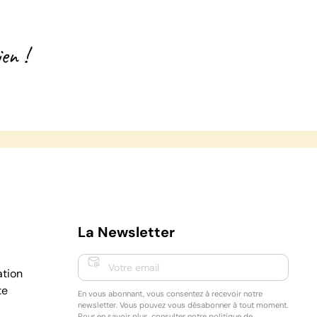
en !
La Newsletter
ation
te
En vous abonnant, vous consentez à recevoir notre
newsletter. Vous pouvez vous désabonner à tout moment.
Pour en savoir plus, consulter notre
politique de