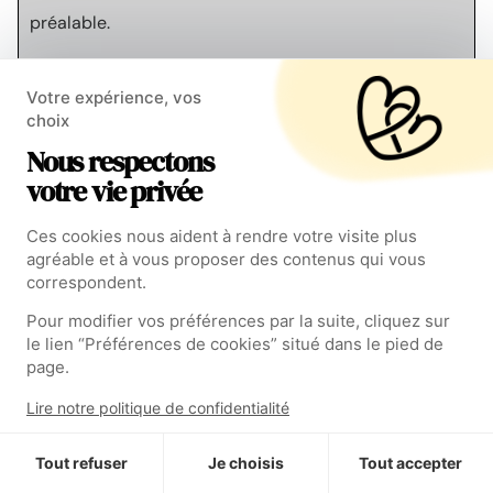
préalable.
Dans les cas où le défaut de conformité est mineur, le
Votre expérience, vos
consommateur n'a droit à l'annulation du contrat que
choix
si le contrat ne prévoit pas le paiement d'un prix.
Nous respectons
Toute période d'indisponibilité du Service en vue de
votre vie privée
sa remise en conformité suspend la garantie qui
restait à courir jusqu'à la fourniture du Service de
Ces cookies nous aident à rendre votre visite plus
agréable et à vous proposer des contenus qui vous
nouveau conforme.
correspondent.
Ces droits résultent de l'application des articles L.
Pour modifier vos préférences par la suite, cliquez sur
224-25-1 à L. 224-25-31 du code de la
le lien “Préférences de cookies” situé dans le pied de
page.
consommation.
Lire notre politique de confidentialité
Le professionnel qui fait obstacle de mauvaise foi à la
mise en œuvre de la garantie légale de conformité
Tout refuser
Je choisis
Tout accepter
encourt une amende civile d'un montant maximal de