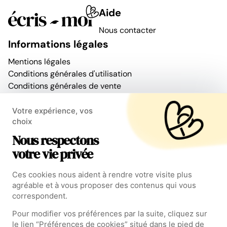
Aide
Nous contacter
Informations légales
Mentions légales
Conditions générales d'utilisation
Conditions générales de vente
Politique de confidentialité
Modifier mes préférences de cookies
Votre expérience, vos
choix
La Newsletter
Nous respectons
votre vie privée
En vous abonnant, vous consentez à recevoir notre newsletter. Vous pouvez vous
Ces cookies nous aident à rendre votre visite plus
désabonner à tout moment. Pour en savoir plus, consulter notre
politique de
agréable et à vous proposer des contenus qui vous
confidentialité
correspondent.
Pour modifier vos préférences par la suite, cliquez sur
le lien “Préférences de cookies” situé dans le pied de
Suivez Écris-moi