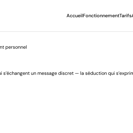
Accueil
Fonctionnement
Tarifs
Aide et Conseils
Séduire en ligne
nt personnel
Construire une relation
Après le divorce
Écriture