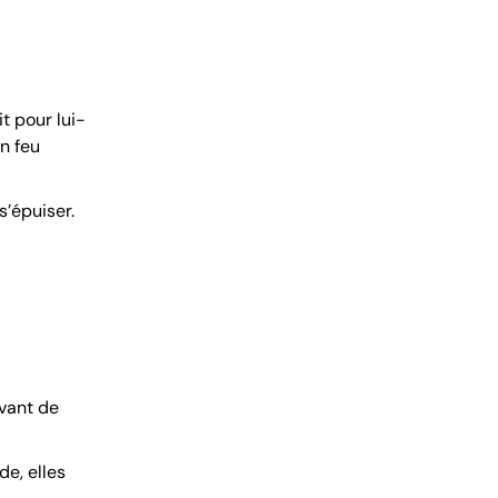
it pour lui-
on feu
’épuiser.
avant de
e, elles