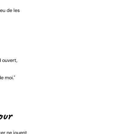
ieu de les
 ouvert,
de moi."
our
cer ne jouent