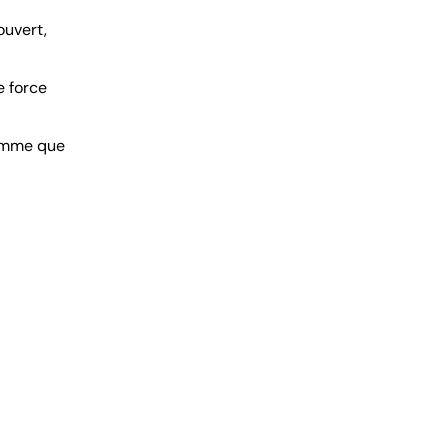
ouvert,
e force
’homme que