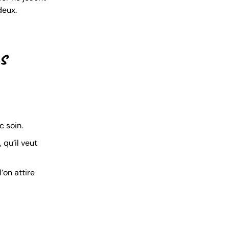
deux.
s
c soin.
 qu’il veut
’on attire