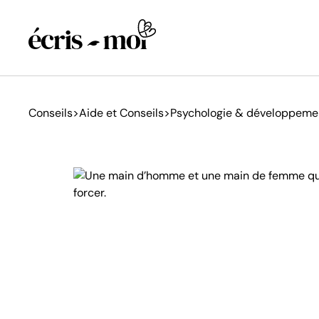
Site de Rencontre
Par tranche d’âge
Conseils
>
Aide et Conseils
>
Psychologie & développeme
Par intention
Comparatifs & Classements
Actualité
Émissions & société